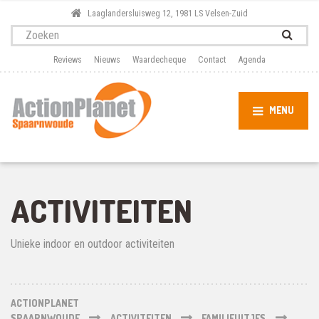
Laaglandersluisweg 12, 1981 LS Velsen-Zuid
Zoek
naar:
Reviews
Nieuws
Waardecheque
Contact
Agenda
MENU
ACTIVITEITEN
Unieke indoor en outdoor activiteiten
ACTIONPLANET
SPAARNWOUDE
ACTIVITEITEN
FAMILIEUITJES