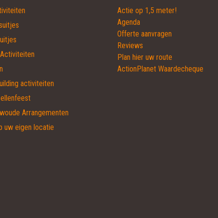
tiviteiten
Actie op 1,5 meter!
Agenda
suitjes
Offerte aanvragen
uitjes
Reviews
Activiteiten
Plan hier uw route
n
ActionPlanet Waardecheque
lding activiteiten
ellenfeest
nwoude Arrangementen
p uw eigen locatie