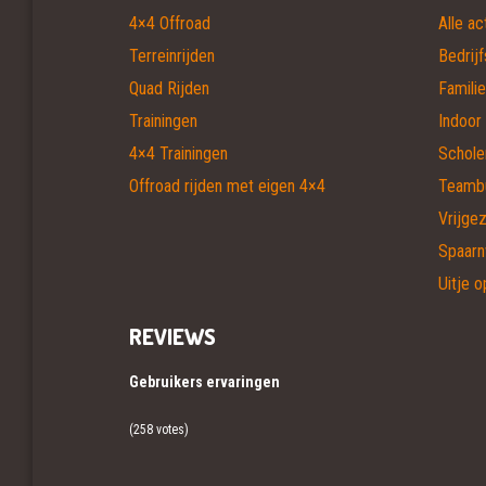
4×4 Offroad
Alle ac
Terreinrijden
Bedrijf
Quad Rijden
Familie
Trainingen
Indoor 
4×4 Trainingen
Schole
Offroad rijden met eigen 4×4
Teambui
Vrijgez
Spaar
Uitje o
REVIEWS
Gebruikers ervaringen
(258 votes)