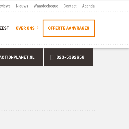
eviews
Nieuws
Waardecheque
Contact
Agenda
EEST
OVER ONS
OFFERTE AANVRAGEN
ACTIONPLANET.NL
023-5392650