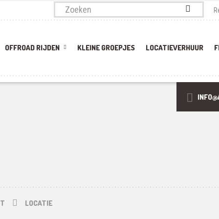
Zoek
R
naar:
OFFROAD RIJDEN
KLEINE GROEPJES
LOCATIEVERHUUR
F
INFO@
NT
LOCATIE