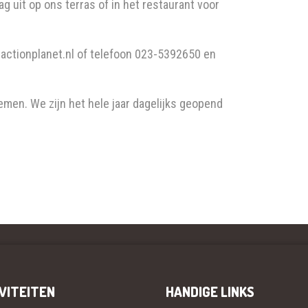
ag uit op ons terras of in het restaurant voor
actionplanet.nl of telefoon 023-5392650 en
men. We zijn het hele jaar dagelijks geopend
VITEITEN
HANDIGE LINKS