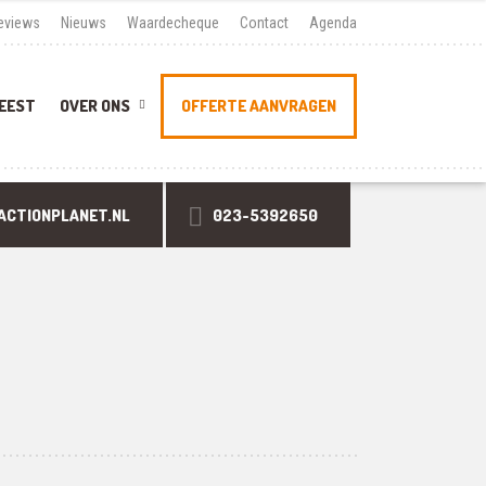
eviews
Nieuws
Waardecheque
Contact
Agenda
EEST
OVER ONS
OFFERTE AANVRAGEN
ACTIONPLANET.NL
023-5392650