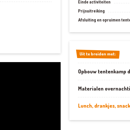
Einde activiteiten
Prijsuitreiking
Afsluiting en opruimen ten
Uit te breiden met:
Uit te breiden met:
Opbouw tentenkamp d
Materialen overnachti
Lunch, drankjes, snack