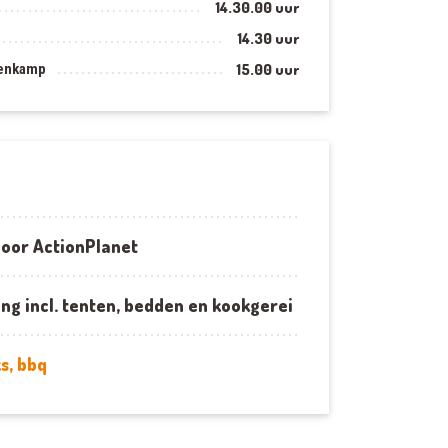
14.30.00 uur
14.30 uur
tenkamp
15.00 uur
oor ActionPlanet
ng incl. tenten, bedden en kookgerei
s, bbq