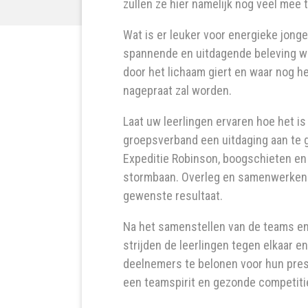
zullen ze hier namelijk nog veel mee 
ACTIONPLANET SPAARNWOUDE
ACTIVITEIT
Wat is er leuker voor energieke jon
spannende en uitdagende beleving wa
door het lichaam giert en waar nog he
nagepraat zal worden.
Laat uw leerlingen ervaren hoe het is
groepsverband een uitdaging aan te g
Expeditie Robinson, boogschieten en
stormbaan. Overleg en samenwerken 
gewenste resultaat.
Na het samenstellen van de teams en
strijden de leerlingen tegen elkaar e
deelnemers te belonen voor hun pres
een teamspirit en gezonde competiti