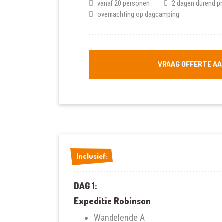
vanaf 20 personen
2 dagen durend 
overnachting op dagcamping
VRAAG OFFERTE AA
Inclusief:
Inclusief:
DAG 1:
Expeditie Robinson
Wandelende A