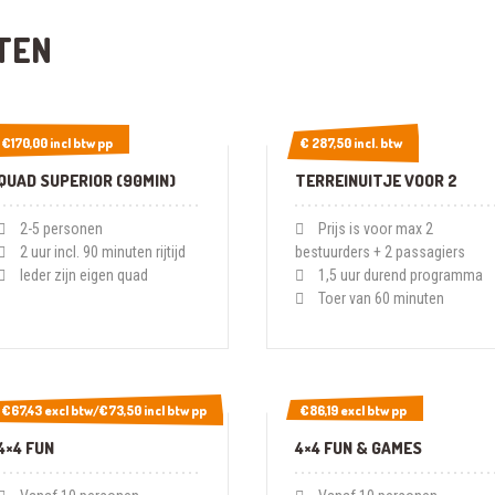
TEN
€170,00 incl btw pp
€170,00 incl btw pp
€ 287,50 incl. btw
€ 287,50 incl. btw
QUAD SUPERIOR (90MIN)
TERREINUITJE VOOR 2
2-5 personen
Prijs is voor max 2
2 uur incl. 90 minuten rijtijd
bestuurders + 2 passagiers
Ieder zijn eigen quad
1,5 uur durend programma
Toer van 60 minuten
€67,43 excl btw/€73,50 incl btw pp
€67,43 excl btw/€73,50 incl btw pp
€86,19 excl btw pp
€86,19 excl btw pp
4×4 FUN
4×4 FUN & GAMES