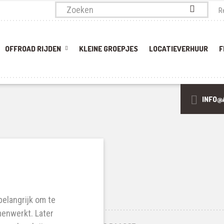
Zoek
R
naar:
OFFROAD RIJDEN
KLEINE GROEPJES
LOCATIEVERHUUR
F
INFO@
belangrijk om te
menwerkt. Later