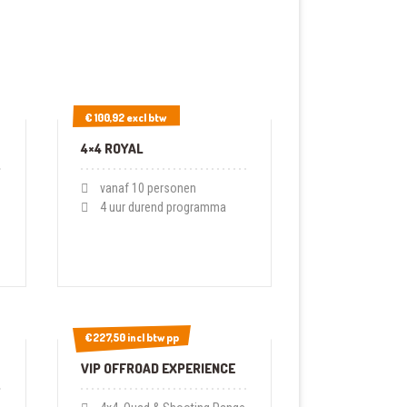
€ 100,92 excl btw
€ 100,92 excl btw
4×4 ROYAL
vanaf 10 personen
4 uur durend programma
€227,50 incl btw pp
€227,50 incl btw pp
VIP OFFROAD EXPERIENCE