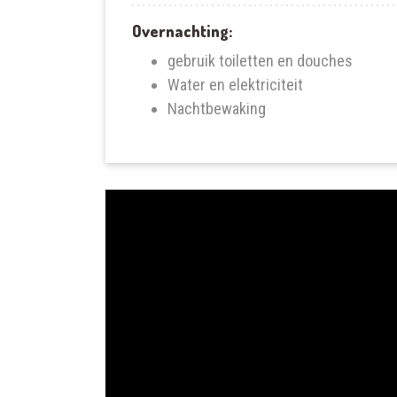
Overnachting:
gebruik toiletten en douches
Water en elektriciteit
Nachtbewaking