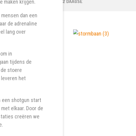
te maken krijgen.
EN
SCHOLEN
SPORT 2 DAAGSE
ge mensen dan een
ar de adrenaline
el lang over
 om in
aan tijdens de
 de stoere
leveren het
 een shotgun start
n met elkaar. Door de
taties creëren we
e.