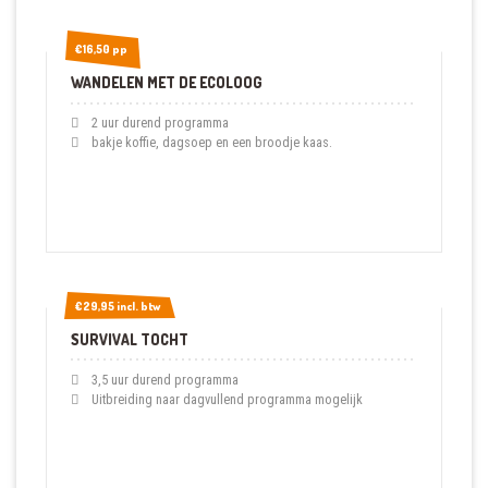
€16,50 pp
€16,50 pp
WANDELEN MET DE ECOLOOG
2 uur durend programma
bakje koffie, dagsoep en een broodje kaas.
€29,95 incl. btw
€29,95 incl. btw
SURVIVAL TOCHT
3,5 uur durend programma
Uitbreiding naar dagvullend programma mogelijk