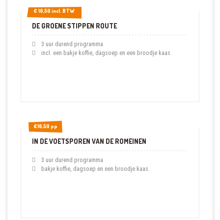
€ 16,50 incl. BTW
€ 16,50 incl. BTW
DE GROENE STIPPEN ROUTE
3 uur durend programma
incl. een bakje koffie, dagsoep en een broodje kaas.
€16,50 pp
€16,50 pp
IN DE VOETSPOREN VAN DE ROMEINEN
3 uur durend programma
bakje koffie, dagsoep en een broodje kaas.